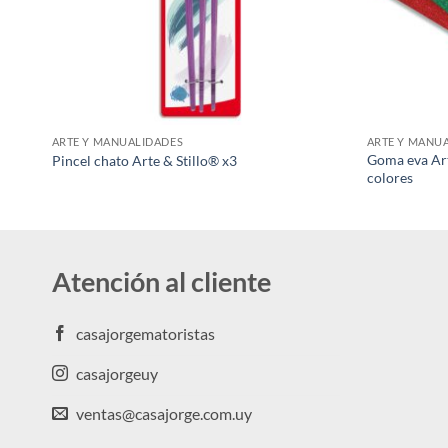
ARTE Y MANUALIDADES
ARTE Y MANU
Goma eva Arte
Pincel chato Arte & Stillo® x3
colores
Atención al cliente
casajorgematoristas
casajorgeuy
ventas@casajorge.com.uy