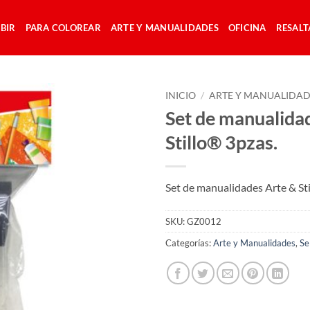
IBIR
PARA COLOREAR
ARTE Y MANUALIDADES
OFICINA
RESAL
INICIO
/
ARTE Y MANUALIDAD
Set de manualida
Stillo® 3pzas.
Set de manualidades Arte & St
SKU:
GZ0012
Categorías:
Arte y Manualidades
,
Se