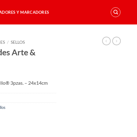
TADORES Y MARCADORES
ES
/
SELLOS
des Arte &
illo® 3pzas. – 24x14cm
llos