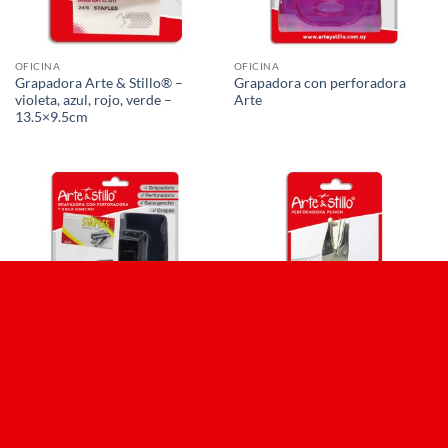
OFICINA
OFICINA
Grapadora Arte & Stillo® –
Grapadora con perforadora
violeta, azul, rojo, verde –
Arte
13.5×9.5cm
OFICINA
OFICINA
Grapadora con perforadora y
Perforadora punch Arte &
saca ganchos Arte & Stillo® –
Stillo® – 18.4×9.2cm
rojo, azul, negro – 21x14cm