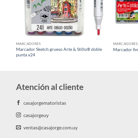
MARCADORES
MARCADORES
Marcador Sketch grueso Arte & Stillo® doble
Marcador fin
punta x24
Atención al cliente
casajorgematoristas
casajorgeuy
ventas@casajorge.com.uy