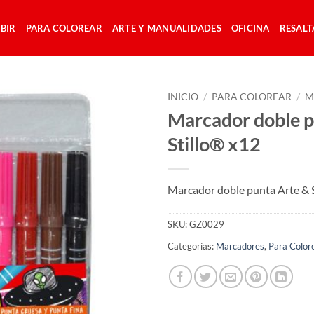
IBIR
PARA COLOREAR
ARTE Y MANUALIDADES
OFICINA
RESAL
INICIO
/
PARA COLOREAR
/
M
Marcador doble p
Stillo® x12
Marcador doble punta Arte & 
SKU:
GZ0029
Categorías:
Marcadores
,
Para Color