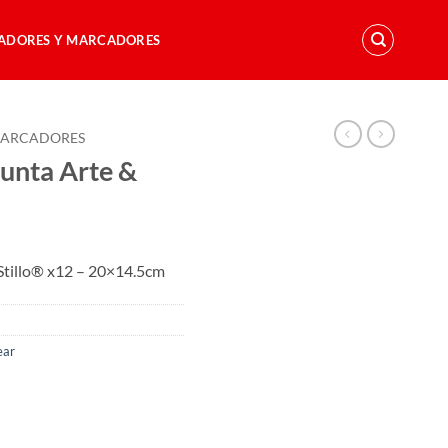
TADORES Y MARCADORES
ARCADORES
unta Arte &
Stillo® x12 – 20×14.5cm
ear